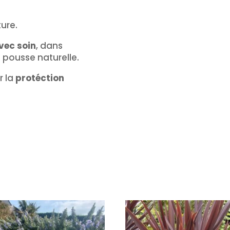
ture.
vec soin
, dans
e pousse naturelle.
r la
protéction