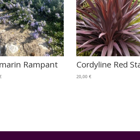
marin Rampant
Cordyline Red St
€
20,00
€