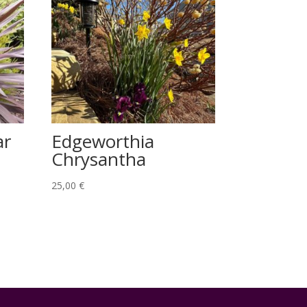
ar
Edgeworthia
Chrysantha
25,00
€