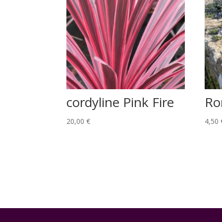
cordyline Pink Fire
Ro
20,00
€
4,50