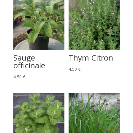
Sauge
Thym Citron
officinale
4,50
€
4,50
€