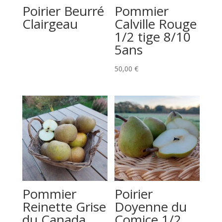
Poirier Beurré
Pommier
Clairgeau
Calville Rouge
1/2 tige 8/10
5ans
50,00
€
Pommier
Poirier
Reinette Grise
Doyenne du
du Canada
Comice 1/2