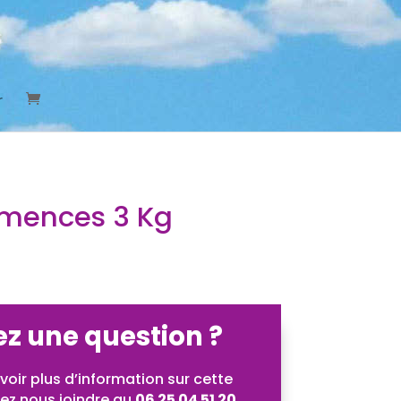
r
mences 3 Kg
z une question ?
oir plus d’information sur cette
ez nous joindre au
06 25 04 51 20