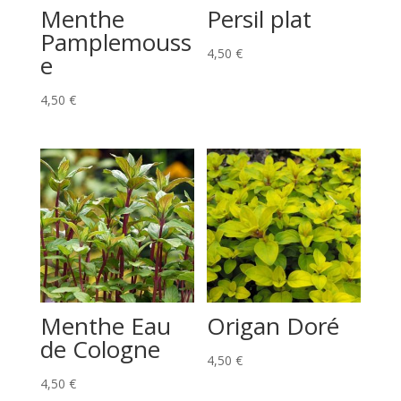
Menthe
Persil plat
Pamplemouss
4,50
€
e
4,50
€
Menthe Eau
Origan Doré
de Cologne
4,50
€
4,50
€